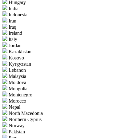
Hungary
India
Indonesia
Iran
Iraq
Ireland
Italy
Jordan
Kazakhstan
Kosovo
Kyrgyzstan
Lebanon
Malaysia
Moldova
Mongolia
Montenegro
Morocco
Nepal
North Macedonia
Northern Cyprus
Norway
Pakistan
Peru