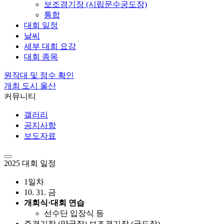
보조경기장 (시립문수궁도장)
통합
대회 일정
날씨
세부 대회 요강
대회 종목
원작대 및 점수 확인
개최 도시 울산
커뮤니티
갤러리
공지사항
보도자료
2025 대회 일정
1일차
10. 31. 금
개회식·대회 연습
선수단 입장식 등
주경기장 (양궁장)
보조경기장 (궁도장)