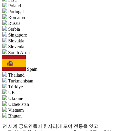
Poland
Portugal
Romania
Russia
Serbia
Singapore
Slovakia
Slovenia
South Africa
Spain
Thailand
Turkmenistan
Türkiye
UK
Ukraine
Uzbekistan
Vietnam
Bhutan
전 세계 궁도인들이 한자리에 모여 전통을 잇고