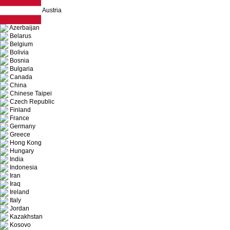
Austria
Azerbaijan
Belarus
Belgium
Bolivia
Bosnia
Bulgaria
Canada
China
Chinese Taipei
Czech Republic
Finland
France
Germany
Greece
Hong Kong
Hungary
India
Indonesia
Iran
Iraq
Ireland
Italy
Jordan
Kazakhstan
Kosovo