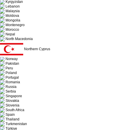
Kyrgyzstan
Lebanon
Malaysia
Moldova
Mongolia
Montenegro
Morocco
Nepal
North Macedonia
Northern Cyprus
Norway
Pakistan
Peru
Poland
Portugal
Romania
Russia
Serbia
Singapore
Slovakia
Slovenia
South Africa
Spain
Thailand
Turkmenistan
Türkiye