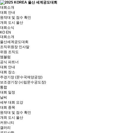
대회소개
대회 안내
원작대 및 점수 확인
개최 도시 울산
대회소식
KO
EN
대회소개
울산세계궁도대회
조직위원장 인사말
위원 조직도
엠블럼
공식 파트너
대회 안내
대회 장소
주경기장 (문수국제양궁장)
보조경기장 (시립문수궁도장)
통합
대회 일정
날씨
세부 대회 요강
대회 종목
원작대 및 점수 확인
개최 도시 울산
커뮤니티
갤러리
공지사항